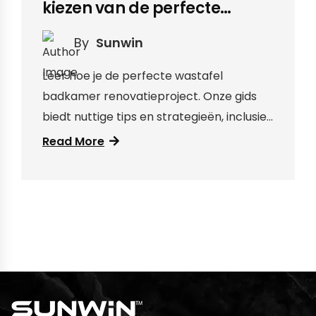
kiezen van de perfecte
wastafel badkamer
By
Sunwin
Leer hoe je de perfecte wastafel
badkamer renovatieproject. Onze gids
biedt nuttige tips en strategieën, inclusief
overwegingen voor de algehele stijl,
Read More
beschikbare ruimte en functionele
vereisten.